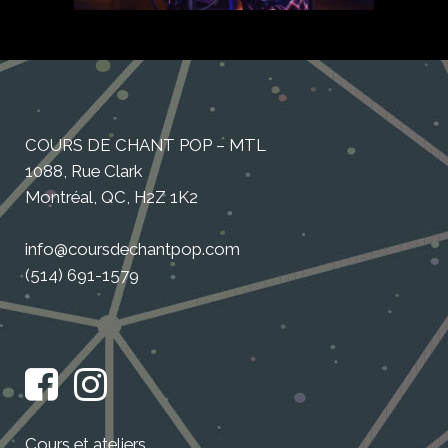
COURS DE CHANT POP – MTL
1088, Rue Clark
Montréal, QC, H2Z 1K2
info@coursdechantpop.com
(514) 691-1579
Cours et ateliers