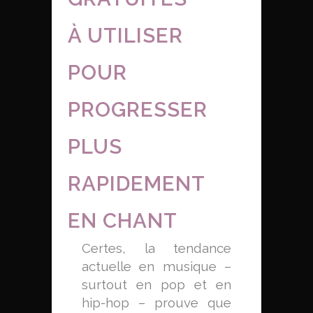
À UTILISER
POUR
PROGRESSER
PLUS
RAPIDEMENT
EN CHANT
Certes, la tendance
actuelle en musique –
surtout en pop et en
hip-hop – prouve que